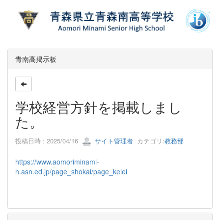
青南高掲示板
学校経営方針を掲載しまし
た。
投稿日時 : 2025/04/16
サイト管理者
カテゴリ:
教務部
https://www.aomoriminami-
h.asn.ed.jp/page_shokai/page_keiei