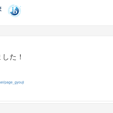
ました！
sei/page_gyouji