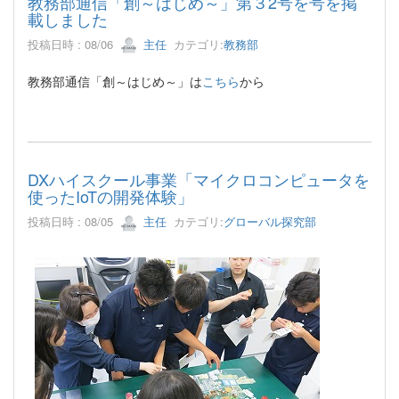
教務部通信「創～はじめ～」第３2号を号を掲
載しました
投稿日時 : 08/06
主任
カテゴリ:
教務部
教務部通信「創～はじめ～」は
こちら
から
DXハイスクール事業「マイクロコンピュータを
使ったIoTの開発体験」
投稿日時 : 08/05
主任
カテゴリ:
グローバル探究部