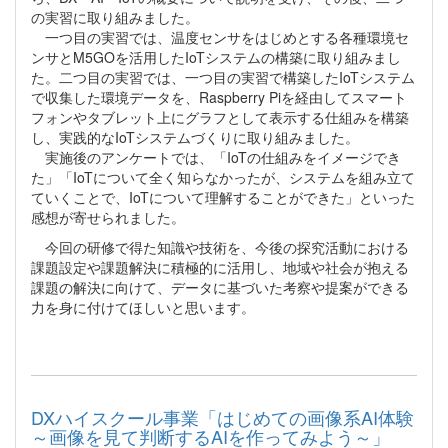
の実習に取り組みました。
一つ目の実習では、温度センサをはじめとする各種環境セ
ンサとM5GOを活用したIoTシステムの構築に取り組みまし
た。二つ目の実習では、一つ目の実習で構築したIoTシステム
で収集した環境データを、Raspberry Piを経由してスマート
フォンやタブレット上にグラフとして表示する仕組みを構築
し、実践的なIoTシステムづくりに取り組みました。
実施後のアンケートでは、「IoTの仕組みをイメージでき
た」「IoTについて全く知らなかったが、システムを組み立て
ていくことで、IoTについて理解することができた」といった
感想が寄せられました。
今回の研修で得た知識や技術を、今後の探究活動における
課題設定や課題解決に積極的に活用し、地域や社会が抱える
課題の解決に向けて、データに基づいた考察や提案ができる
力を身に付けてほしいと思います。
DXハイスクール事業「はじめての画像系AI体験
～画像を見て判断するAIを作ってみよう～」