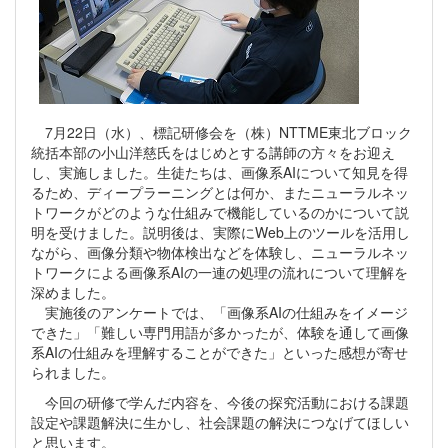
7月22日（水）、標記研修会を（株）NTTME東北ブロック
統括本部の小山洋慈氏をはじめとする講師の方々をお迎え
し、実施しました。生徒たちは、画像系AIについて知見を得
るため、ディープラーニングとは何か、またニューラルネッ
トワークがどのような仕組みで機能しているのかについて説
明を受けました。説明後は、実際にWeb上のツールを活用し
ながら、画像分類や物体検出などを体験し、ニューラルネッ
トワークによる画像系AIの一連の処理の流れについて理解を
深めました。
実施後のアンケートでは、「画像系AIの仕組みをイメージ
できた」「難しい専門用語が多かったが、体験を通して画像
系AIの仕組みを理解することができた」といった感想が寄せ
られました。
今回の研修で学んだ内容を、今後の探究活動における課題
設定や課題解決に生かし、社会課題の解決につなげてほしい
と思います。