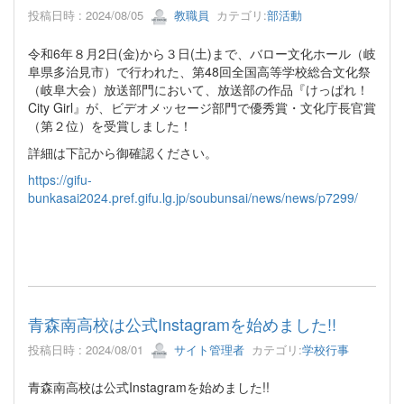
投稿日時 : 2024/08/05
教職員
カテゴリ:
部活動
令和6年８月2日(金)から３日(土)まで、バロー文化ホール（岐
阜県多治見市）で行われた、第48回全国高等学校総合文化祭
（岐阜大会）放送部門において、放送部の作品『けっぱれ！
City Girl』が、ビデオメッセージ部門で優秀賞・文化庁長官賞
（第２位）を受賞しました！
詳細は下記から御確認ください。
https://gifu-
bunkasai2024.pref.gifu.lg.jp/soubunsai/news/news/p7299/
青森南高校は公式Instagramを始めました!!
投稿日時 : 2024/08/01
サイト管理者
カテゴリ:
学校行事
青森南高校は公式Instagramを始めました!!