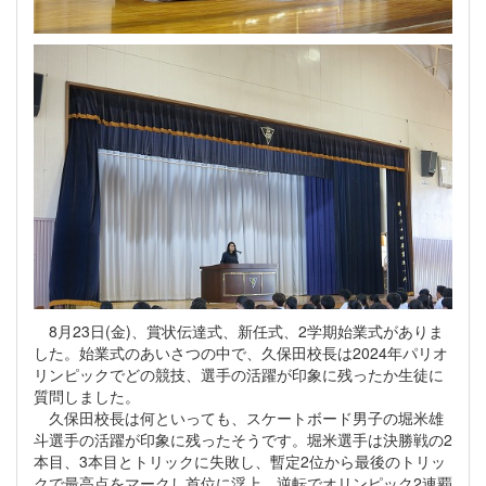
8月23日(金)、賞状伝達式、新任式、2学期始業式がありま
した。始業式のあいさつの中で、久保田校長は2024年パリオ
リンピックでどの競技、選手の活躍が印象に残ったか生徒に
質問しました。
久保田校長は何といっても、スケートボード男子の堀米雄
斗選手の活躍が印象に残ったそうです。堀米選手は決勝戦の2
本目、3本目とトリックに失敗し、暫定2位から最後のトリッ
クで最高点をマークし首位に浮上、逆転でオリンピック2連覇