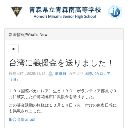
新着情報/What's New
台湾に義援金を送りました！
投稿日時 : 2025/11/12
教職員
カテゴリ:
国際バカロレア
（IB）
ＩＢ（国際バカロレア）生とＪＲＣ・ボランティア部員で９
月に被災した台湾花蓮市に義援金を送りました。
この募金活動の模様は１０月１４日（火）付けの東奥日報に
も掲載されました。
IB台湾募金.pdf