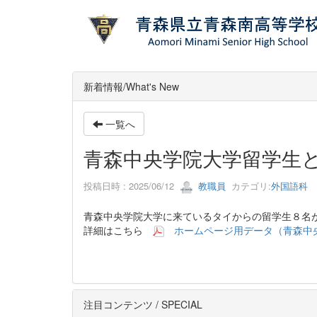
新着情報/What's New
一覧へ
青森中央学院大学留学生
投稿日時 : 2025/06/12
教職員
カテゴリ:
外国語科
青森中央学院大学に来ているタイからの留学生８名
詳細はこちら
ホームページ用データ（青森中央
注目コンテンツ / SPECIAL