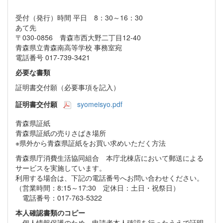
受付（発行）時間 平日 8：30～16：30
あて先
〒030-0856 青森市西大野二丁目12-40
青森県立青森南高等学校 事務室宛
電話番号 017-739-3421
必要な書類
証明書交付願（必要事項を記入）
証明書交付願
syomeisyo.pdf
青森県証紙
青森県証紙の売りさばき場所
※県外から青森県証紙をお買い求めいただく方法
青森県庁消費生活協同組合 本庁北棟店において郵送による
サービスを実施しています。
利用する場合は、下記の電話番号へお問い合わせください。
（営業時間：8:15～17:30 定休日：土日・祝祭日）
電話番号：017-763-5322
本人確認書類のコピー
個人情報保護のため、申請者本人確認を行ったうえで証明