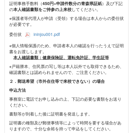
証明事務手数料（
450円×申請件数分の青森県証紙
）及び下記
の
本人確認書類をご持参の上来校
してください。
※保護者等代理人が申請（受領）する場合は本人からの委任状
が必要です。
委任状
ininjou001.pdf
※個人情報保護のため、申請者本人の確認を行ったうえで証明
書をお渡しします。
本人確認書類：健康保険証、運転免許証、学生証等
※戸籍謄本、住民票の写し等は本人以外でも取得できるため、
確認書類とは認められませんので、ご注意ください。
２．郵送希望（市外在住等で来校できない）の場合
申込方法
事務室に電話でお申し込みの上、下記の必要な書類をお送り
ください。
書類等が到着した後に証明書を発送します。
証明書の種類及び郵便事情等によって時間を要する場合があ
りますので、十分な余裕を持って申込をしてください。