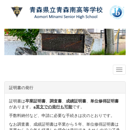
証明書の発行
証明書は
卒業証明書
、
調査書
、
成績証明書
、
単位修得証明書
があります。
※英文での発行も可能
です。
手数料納付など、申請に必要な手続きは次のとおりです。
なお調査書、成績証明書は卒業から５年、単位修得証明書は
卒業から２０年を経過した場合は発行でき ませんのでご了承