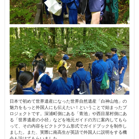
日本で初めて世界遺産になった世界自然遺産「白神山地」の
魅力をもっと外国人にも伝えたい！ということで始まったプ
ロジェクトです。深浦町側にある「青池」や西目屋村側にあ
る「世界遺産の小径」などを地元ガイドの方に案内してもら
って、その内容をピクトグラム形式でガイドブックを制作し
ました。また、実際に南高生が英語で外国人に説明をする機
会も設けてもらいました。