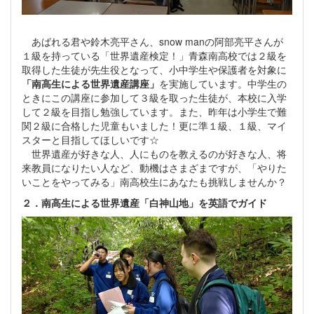
あばれる君や鈴木亮平さん、snow manの阿部亮平さんが
１級を持っている「世界遺産検定！」青森南高校では２級を
取得した生徒が先生役となって、小中学生や保護者を対象に
「南高生による世界遺産講座」
を実施しています。中学生の
ときにこの講座に参加して３級を取った生徒が、本校に入学
して２級を目指し勉強しています。また、昨年は小学生で難
関２級に合格した児童もいました！更に準１級、１級、マイ
スターと目指してほしいです☆
世界遺産が好きな人、人にものを教えるのが好きな人、将
来教員になりたい人など、動機はさまざまですが、「やりた
いことをやってみる」南高校生にあなたも挑戦しませんか？
２．南高生による世界遺産「白神山地」を英語でガイド