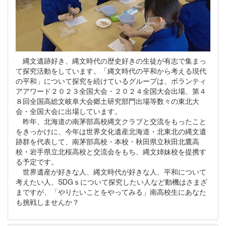
縄文遺跡好き、縄文時代の歴史好きの生徒が有志で集まっ
て探究活動をしています。「縄文時代の平和から考える現代
の平和」について探究を続けているグループは、ボランティ
アアワード２０２３全国大会・２０２４全国大会出場、第４
８回全国高総文岐阜大会郷土研究部門出場等数々の東北大
会・全国大会に出場しています。
昨年、北海道の南茅部高校縄文クラブと交流をもったこと
をきっかけに、今年は世界文化遺産北海道・北東北の縄文遺
跡群を代表して、南茅部高校・本校・秋田県立秋田北鷹高
校・岩手県立北桜高校と交流会をもち、縄文姉妹校を提携す
る予定です。
世界遺産が好きな人、縄文時代が好きな人、平和について
考えたい人、SDGｓについて探究したい人など動機はさまざ
まですが、「やりたいことをやってみる」南高校生にあなた
も挑戦しませんか？