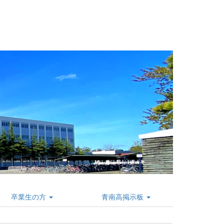
卒業生の方
青南高掲示板