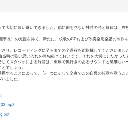
って大切に歌い継いできました。他に例を見ない独特の詩と旋律は、在
理事長）の支援を得て、新たに、校歌のCDおよび吹奏楽用楽譜の制作を
さり、レコーディングに至るまでの全過程を総指揮してくださいまし
作曲当時の強い思い入れを持ち続けておいでで、それを大切にしたかった
してスタジオによる録音は、重厚で奥行きのあるサウンドと繊細なハ
ことでしょう。
用することによって、心一つにそして全身でこの自慢の校歌を歌うこ
ざいました。
p3
_03.mp3
g.pdf