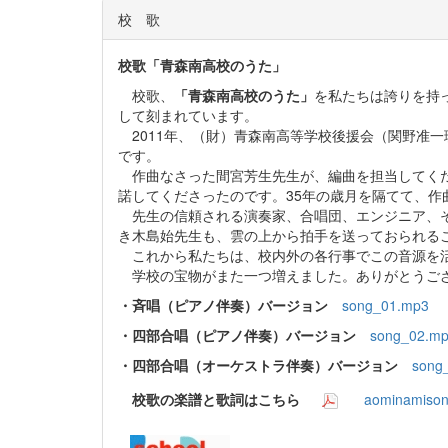
校 歌
校歌「青森南高校のうた」
校歌、
「青森南高校のうた」
を私たちは誇りを持
して刻まれています。
2011年、（財）青森南高等学校後援会（関野准一
です。
作曲なさった間宮芳生先生が、編曲を担当してくだ
諾してくださったのです。35年の歳月を隔てて、
先生の信頼される演奏家、合唱団、エンジニア、そ
き木島始先生も、雲の上から拍手を送っておられる
これから私たちは、校内外の各行事でこの音源を活
学校の宝物がまた一つ増えました。ありがとうご
・斉唱（ピアノ伴奏）バージョン
song_01.mp3
・四部合唱（ピアノ伴奏）バージョン
song_02.m
・四部合唱（オーケストラ伴奏）バージョン
song
校歌の楽譜と歌詞はこちら
aominamison