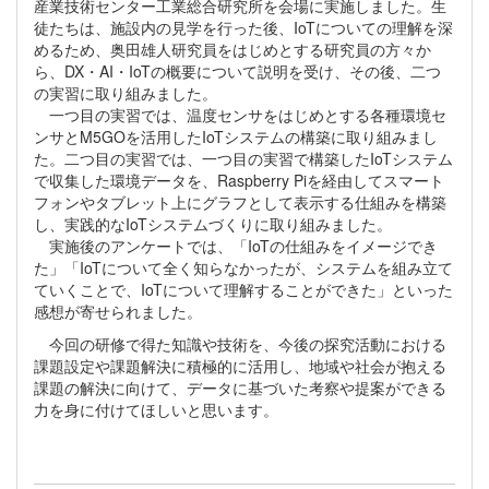
産業技術センター工業総合研究所を会場に実施しました。生
徒たちは、施設内の見学を行った後、IoTについての理解を深
めるため、奥田雄人研究員をはじめとする研究員の方々か
ら、DX・AI・IoTの概要について説明を受け、その後、二つ
の実習に取り組みました。
一つ目の実習では、温度センサをはじめとする各種環境セ
ンサとM5GOを活用したIoTシステムの構築に取り組みまし
た。二つ目の実習では、一つ目の実習で構築したIoTシステム
で収集した環境データを、Raspberry Piを経由してスマート
フォンやタブレット上にグラフとして表示する仕組みを構築
し、実践的なIoTシステムづくりに取り組みました。
実施後のアンケートでは、「IoTの仕組みをイメージでき
た」「IoTについて全く知らなかったが、システムを組み立て
ていくことで、IoTについて理解することができた」といった
感想が寄せられました。
今回の研修で得た知識や技術を、今後の探究活動における
課題設定や課題解決に積極的に活用し、地域や社会が抱える
課題の解決に向けて、データに基づいた考察や提案ができる
力を身に付けてほしいと思います。