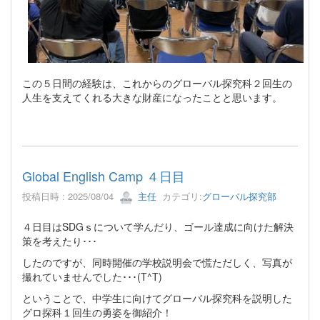
この５日間の経験は、これからのグローバル探究科２回生の
人生を支えてくれる大きな財産になったことと思います。
Global English Camp ４日目
投稿日時 : 2025/08/04
主任
カテゴリ:
グローバル探究部
４日目はSDGｓについて学んだり、ゴール達成に向けた解決
策を考えたり･･･
したのですが、同時開催の学校説明会で慌ただしく、写真が
撮れていませんでした･･･(T^T)
ということで、中学生に向けてグローバル探究科を説明した
グロ探科１回生の勇姿を御紹介！