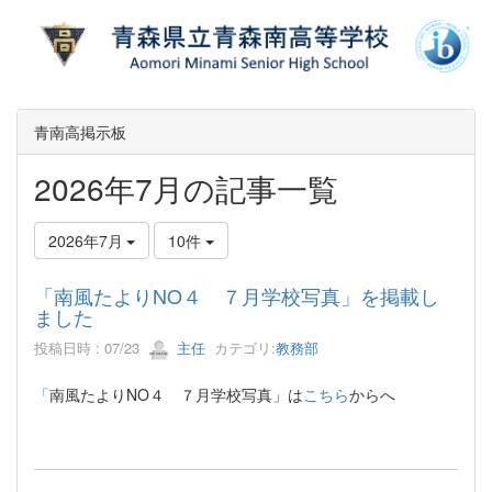
青南高掲示板
2026年7月の記事一覧
2026年7月
10件
「南風たよりNO４ ７月学校写真」を掲載し
ました
投稿日時 : 07/23
主任
カテゴリ:
教務部
「
南風たよりNO４ ７月学校写真」は
こちら
からへ