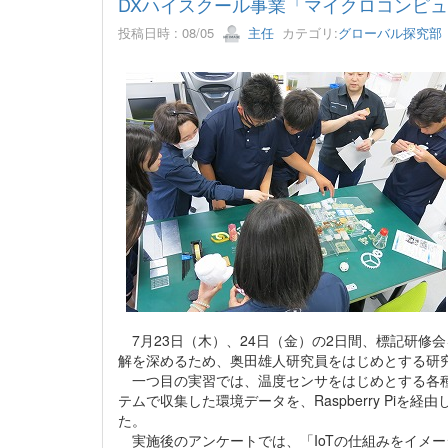
DXハイスクール事業「マイクロコンピュ
投稿日時 : 08/05
主任
カテゴリ:
グローバル探究部
7月23日（木）、24日（金）の2日間、標記研修
解を深めるため、奥田雄人研究員をはじめとする研究
一つ目の実習では、温度センサをはじめとする各種環
テムで収集した環境データを、Raspberry P
た。
実施後のアンケートでは、「IoTの仕組みをイメー