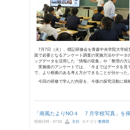
7月7日（火）、標記研修会を青森中央学院大学経
面で必要となるアンケート調査の実施方法やデータの
ッグデータを活用した「情報の収集」や「整理の方
実施後のアンケートでは、「今まではデータを見て
で、より根拠のある考え方ができることが分かった
今回の研修で学んだ内容を、今後の探究活動に積極
「南風たよりNO４ ７月学校写真」を
投稿日時 : 07/23
主任
カテゴリ:
教務部