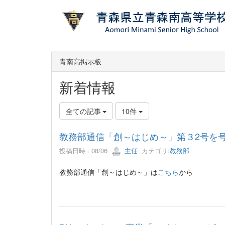
青南高掲示板
新着情報
全ての記事
10件
教務部通信「創～はじめ～」第３2号を
投稿日時 : 08/06
主任
カテゴリ:
教務部
教務部通信「創～はじめ～」は
こちら
から