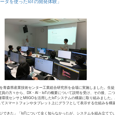
ータを使ったIoTの開発体験」
会を青森県産業技術センター工業総合研究所を会場に実施しました。生徒
員の方々から、DX・AI・IoTの概要について説明を受け、その後、二
境センサとM5GOを活用したIoTシステムの構築に取り組みました。
iを経由してスマートフォンやタブレット上にグラフとして表示する仕組みを構
ジできた」「IoTについて全く知らなかったが、システムを組み立ててい