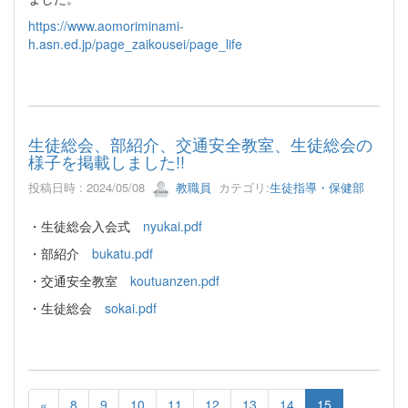
https://www.aomoriminami-
h.asn.ed.jp/page_zaikousei/page_life
生徒総会、部紹介、交通安全教室、生徒総会の
様子を掲載しました!!
投稿日時 : 2024/05/08
教職員
カテゴリ:
生徒指導・保健部
・生徒総会入会式
nyukai.pdf
・部紹介
bukatu.pdf
・交通安全教室
koutuanzen.pdf
・生徒総会
sokai.pdf
«
8
9
10
11
12
13
14
15